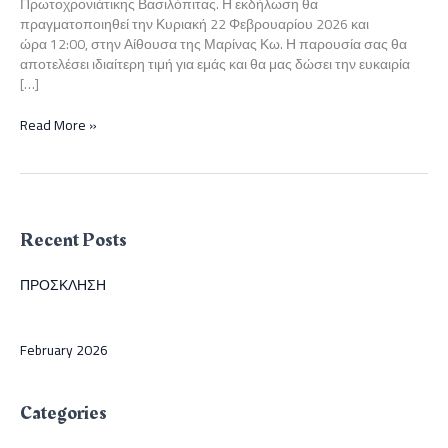
Πρωτοχρονιάτικης Βασιλόπιτας. Η εκδήλωση θα
πραγματοποιηθεί την Κυριακή 22 Φεβρουαρίου 2026 και
ώρα 12:00, στην Αίθουσα της Μαρίνας Κω. Η παρουσία σας θα
αποτελέσει ιδιαίτερη τιμή για εμάς και θα μας δώσει την ευκαιρία
[…]
ΠΡΟΣΚΛΗΣΗ
Read More »
Recent Posts
ΠΡΟΣΚΛΗΣΗ
February 2026
Categories