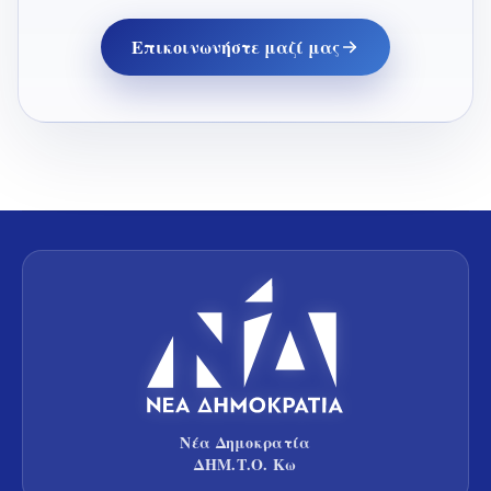
Επικοινωνήστε μαζί μας
Νέα Δημοκρατία
ΔΗΜ.Τ.Ο. Κω