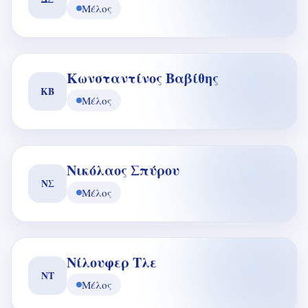
Μέλος
Κωνσταντίνος Βαβίθης
ΚΒ
Μέλος
Νικόλαος Σπύρου
ΝΣ
Μέλος
Νίλουφερ Τλε
ΝΤ
Μέλος